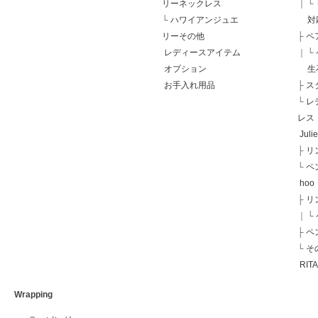
リーネックレス
｜
└
└
ハワイアンジュエ
対
リーその他
├
ペ
レディースアイテム
｜
└
オプション
生
お手入れ用品
├
ス
└
レ
レス
Juli
├
リ
└
ペ
hoo
├
リ
｜
└
├
ペ
└
そ
RIT
Wrapping