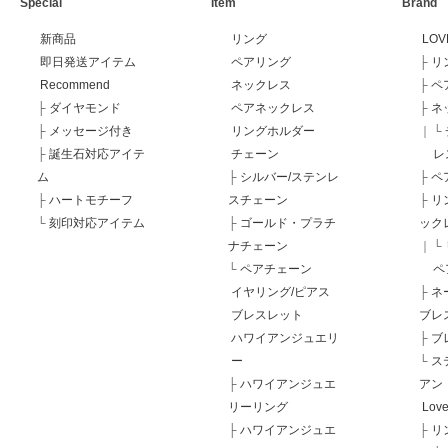
Special
Item
Brand
新商品
リング
LOV
即日発送アイテム
ペアリング
├
リ
Recommend
ネックレス
├
ペ
├
ダイヤモンド
ペアネックレス
├
ネ
├
メッセージ付き
リングホルダー
｜
└
├
誕生石対応アイテ
チェーン
レ
ム
├
シルバー/ステンレ
├
ペ
├
ハートモチーフ
スチェーン
├
リ
└
刻印対応アイテム
├
ゴールド・プラチ
ック
ナチェーン
｜
└
└
ペアチェーン
ペ
イヤリング/ピアス
├
ネ
ブレスレット
ブレ
ハワイアンジュエリ
├
ブ
ー
└
ス
├
ハワイアンジュエ
アン
リーリング
Love
├
ハワイアンジュエ
├
リ