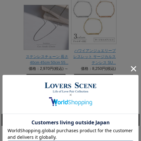
ハワイアンジュエリーブ
ステンレスチェーン 長さ
レスレット サージカルス
40cm 45cm 50cm 55...
テンレス SU...
価格：2,970円(税込)
～
価格：8,250円(税込)
1 / 1ページ
（全6件）
商品検索