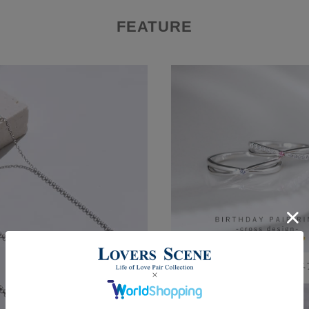
FEATURE
【ドラマ着用】誕生石対応 ペ