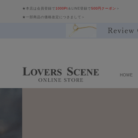
★本店は会員登録で
1000Pt
＆LINE登録で
500円クーポン
＞
★一部商品の価格改定につきまして＞
HOME