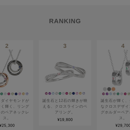
RANKING
2
3
4
とダイヤモンドが
誕生石と12石の輝きが映
誕生石が輝く、
なく輝く、リング
える、クロスラインのペ
なクロスデザイ
フのペアネックレ
アリング。
グホルダーペア
ス。
ス。
¥19,800
¥25,300
¥29,70