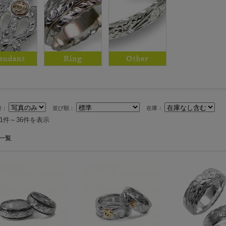
替：
並び順：
在庫：
中1件～36件を表示
一覧