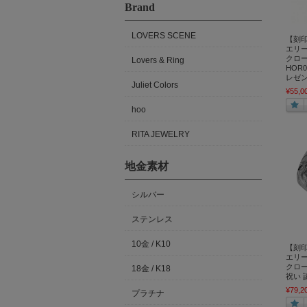
Brand
LOVERS SCENE
【刻印
エリー
クロー
Lovers & Ring
HOR0
レゼン
Juliet Colors
¥55,0
hoo
RITA JEWELRY
地金素材
シルバー
ステンレス
10金 / K10
【刻印
エリー
クロール
18金 / K18
祝い 
¥79,2
プラチナ