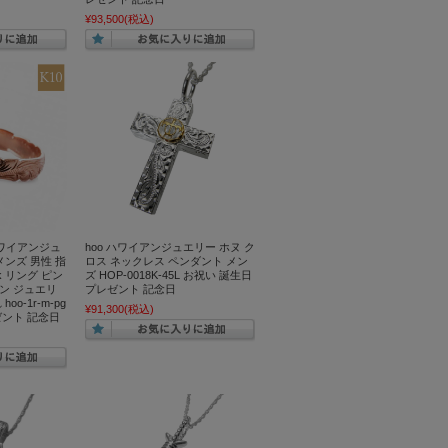
¥93,500
(税込)
ハワイアンジュ
hoo ハワイアンジュエリー ホヌ ク
メンズ 男性 指
ロス ネックレス ペンダント メン
0k リング ピン
ズ HOP-0018K-45L お祝い 誕生日
ン ジュエリ
プレゼント 記念日
o-1r-m-pg
¥91,300
(税込)
ゼント 記念日