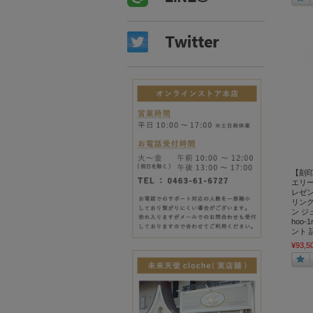
【刻印
エリー
レゼント
リング
ン ジ
hoo-
ント 
¥93,5