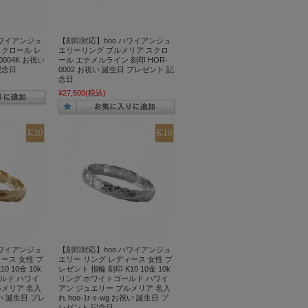
ハワイアンジュ
【刻印対応】hoo ハワイアンジュ
スクロール レ
エリーリング プルメリア スクロ
0004K お祝い
ール エナメルライン 刻印 HOR-
記念日
0002 お祝い 誕生日 プレゼント 記
念日
¥27,500
(税込)
ハワイアンジュ
【刻印対応】hoo ハワイアンジュ
ース 女性 プ
エリー リング レディース 女性 プ
0 10金 10k
レゼント 指輪 刻印 K10 10金 10k
ルド ハワイ
リング ホワイトゴールド ハワイ
ルメリア 名入
アン ジュエリー プルメリア 名入
お祝い 誕生日 プレ
れ hoo-1r-s-wg お祝い 誕生日 プ
レゼント 記念日