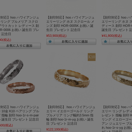
対応】hoo ハワイアンジュ
【刻印対応】hoo ハワイアンジュ
【刻印対応】hoo 
リング プルメリア スクロ
エリーリング ホヌ スクロール メ
エリーリング ホヌ 
アウトカット レディース 刻
ンズ 刻印 HOR-0005K お祝い 誕
ディース 刻印 HOR-
OR-0006 お祝い 誕生日 プレ
生日 プレゼント 記念日
誕生日 プレゼント 
 記念日
¥53,900
(税込)
¥41,800
(税込)
00
(税込)
対応】hoo ハワイアンジュ
【刻印対応】 hoo ハワイアンジュ
【刻印対応】hoo 
 10金 K10 ペアリング プル
エリー イエローゴールド リング
エリー リング レディ
指輪 刻印 hoo-1r-s-m-pair
プルメリア リング幅約3.5mm 指
レゼント 指輪 刻印 K1
 誕生日 プレゼント 記念日
輪 刻印 hoo-1r-m-yg お祝い 誕生
リング イエローゴー
日 プレゼント 記念日
アン ジュエリー プ
600
(税込)
れ hoo-1r-s-yg 
¥122,100
(税込)
ゼント 記念日