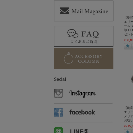
【刻印
エリー
ール 
印 H
ゼント
¥30,8
Social
【刻印
エリー
メリア 
お祝い
¥215,