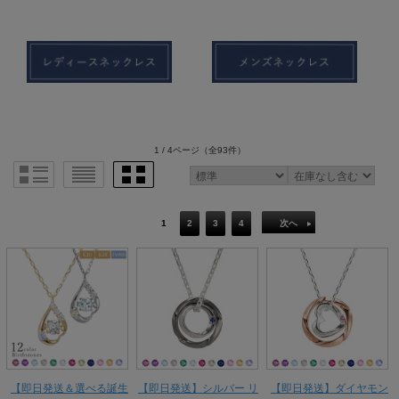
1 / 4ページ
（全93件）
1
2
3
4
次へ
【即日発送＆選べる誕生
【即日発送】シルバー リ
【即日発送】ダイヤモン