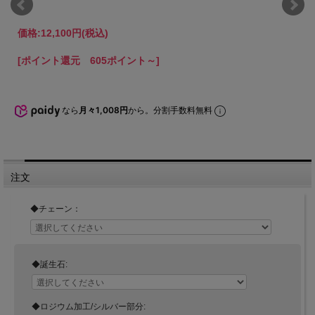
価格:
12,100円
(税込)
[ポイント還元 605ポイント～]
なら
月々1,008円
から。分割手数料無料
注文
◆チェーン：
◆誕生石:
◆ロジウム加工/シルバー部分: