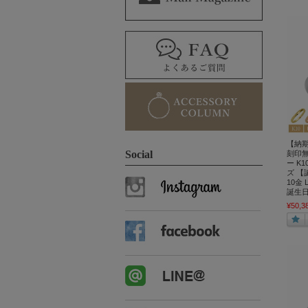
【納
Social
刻印
ー K
ズ 【
10金 L
誕生日
¥50,3