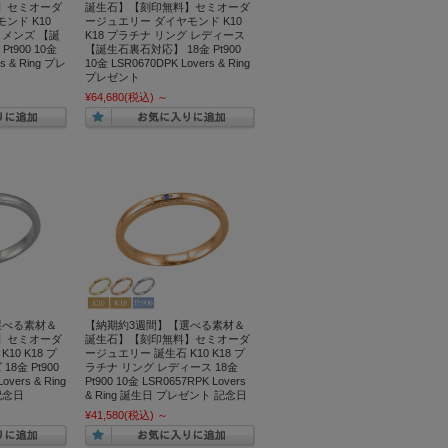
】セミオーダ
誕生石】【刻印無料】セミオーダ
ンド K10
ージュエリー ダイヤモンド K10
 メンズ 【誕
K18 プラチナ リング レディース
t900 10金
【誕生石裏石対応】 18金 Pt900
s & Ring プレ
10金 LSR0670DPK Lovers & Ring
プレゼント
¥64,680
(税込)
～
選べる素材＆
【納期約3週間】【選べる素材＆
】セミオーダ
誕生石】【刻印無料】セミオーダ
10 K18 プ
ージュエリー 誕生石 K10 K18 プ
8金 Pt900
ラチナ リング レディース 18金
vers & Ring
Pt900 10金 LSR0657RPK Lovers
記念日
& Ring 誕生日 プレゼント 記念日
¥41,580
(税込)
～