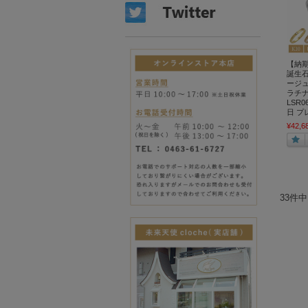
【納
誕生
ージュ
ラチナ 
LSR0
日 プ
¥42,6
33件