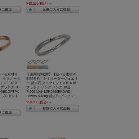
¥49,280
(税込)
～
選べる素材＆
【納期約3週間】【選べる素材＆
】 セミオーダ
刻印無料】セミオーダージュエリ
ンド K10
ー 誕生石 ダイヤモンド K10 K18
8金 プラチナ リ
プラチナ リング メンズ 18金
661DPTPK
Pt900 10金 LSR0660BKDWG
誕生日 プレゼント
Lovers & Ring 誕生日 プレゼント
¥50,380
(税込)
～