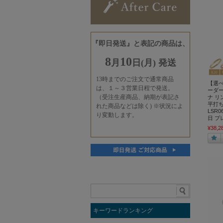
【選
ーダー
ナ リ
平打ち 
LSR06
日 プ
¥38,2
キーワードランキング