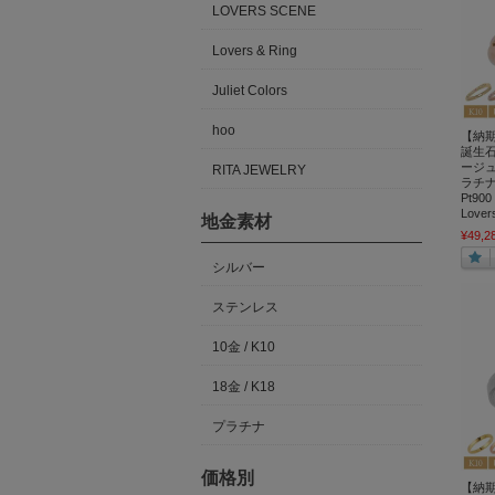
LOVERS SCENE
Lovers & Ring
Juliet Colors
hoo
【納
誕生
ージュ
RITA JEWELRY
ラチナ
Pt90
Love
地金素材
¥49,2
シルバー
ステンレス
10金 / K10
18金 / K18
プラチナ
価格別
【納