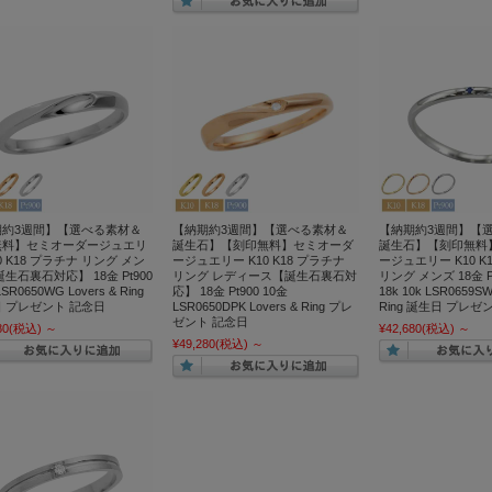
期約3週間】【選べる素材＆
【納期約3週間】【選べる素材＆
【納期約3週間】【
無料】セミオーダージュエリ
誕生石】【刻印無料】セミオーダ
誕生石】【刻印無料
10 K18 プラチナ リング メン
ージュエリー K10 K18 プラチナ
ージュエリー K10 K
誕生石裏石対応】 18金 Pt900
リング レディース【誕生石裏石対
リング メンズ 18金 Pt
SR0650WG Lovers & Ring
応】 18金 Pt900 10金
18k 10k LSR0659SW
 プレゼント 記念日
LSR0650DPK Lovers & Ring プレ
Ring 誕生日 プレゼ
ゼント 記念日
80
(税込)
～
¥42,680
(税込)
～
¥49,280
(税込)
～