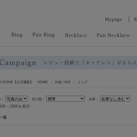
RS SCENE【公式通販】 HOME
10金 / K10
リング
替：
並び順：
在庫：
中1件～33件を表示
一覧