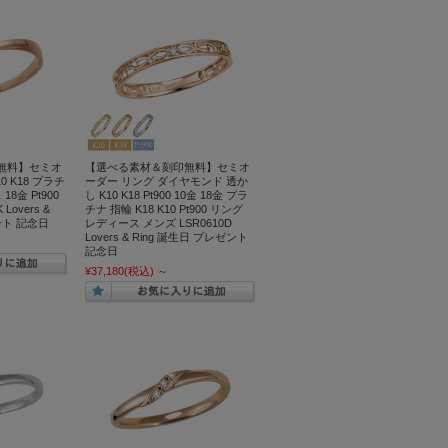
無料】セミオ
【選べる素材＆刻印無料】セミオ
 K18 プラチ
ーダー リング ダイヤモンド 透か
8金 Pt900
し K10 K18 Pt900 10金 18金 プラ
 Lovers &
チナ 指輪 K18 K10 Pt900 リング
ント 記念日
レディース メンズ LSR0610D
Lovers & Ring 誕生日 プレゼント
記念日
¥37,180
(税込)
～