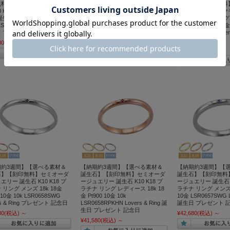
無料】セミオーダージュエリ
刻印無料】セミオーダージュエリ
誕生石】【刻印無料
10 K18 プラチナ リング メン
ー K10 K18 プラチナ リング レデ
ージュエリーダイヤモ
誕生石裏石対応】 18金 Pt900
ィース 【誕生石裏石対応】 18金
K18 プラチナ リング
SR0671WG Lovers & Ring
Pt900 10金 LSR0671PK Lovers &
生石裏石対応】 18金 P
 プレゼント 記念日
Ring 誕生日 プレゼント 記念日
LSR0670DWG Lover
ゼント
80
(税込)
～
¥64,680
(税込)
～
¥65,780
(税込)
～
期約3週間】【選べる素材＆
【納期約3週間】【選べる素材＆
【納期約3週間】【
石】【刻印無料】セミオーダ
誕生石】【刻印無料】セミオーダ
誕生石】【刻印無料
エリー 誕生石 K10 K18 プ
ージュエリー 誕生石 K10 K18 プ
ージュエリー 誕生石 K
 リング メンズ 18k 18金
ラチナ リング レディース 18k 18
ラチナ リング メンズ 1
0 10金 10k LSR0658SWG
金 Pt900 10金 10k
10金 LSR0657SWG Lo
rs & Ring プレゼント 記念日
LSR0658RPKHN Lovers & Ring 誕
誕生日 プレゼント 
生日 プレゼント 記念日
80
(税込)
～
¥42,680
(税込)
～
¥41,580
(税込)
～