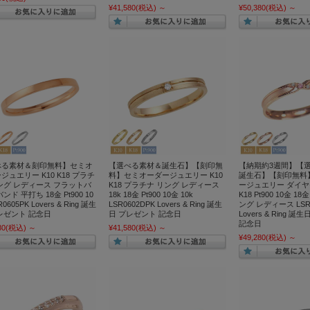
¥41,580
(税込)
～
¥50,380
(税込)
～
べる素材＆刻印無料】セミオ
【選べる素材＆誕生石】【刻印無
【納期約3週間】【
ジュエリー K10 K18 プラチ
料】セミオーダージュエリー K10
誕生石】【刻印無料
ング レディース フラットバ
K18 プラチナ リング レディース
ージュエリー ダイヤモ
ンド 平打ち 18金 Pt900 10
18k 18金 Pt900 10金 10k
K18 Pt900 10金 1
0605PK Lovers & Ring 誕生
LSR0602DPK Lovers & Ring 誕生
ング レディース LSR0
レゼント 記念日
日 プレゼント 記念日
Lovers & Ring 
記念日
80
(税込)
～
¥41,580
(税込)
～
¥49,280
(税込)
～