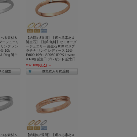
選べる素材＆
【納期約3週間】【選べる素材＆
ダージュエリ
誕生石】【刻印無料】セミオーダ
ナ リング メン
ージュエリー 誕生石 K10 K18 プ
0金 10k
ラチナ リング レディース 18金
 & Ring 誕生
Pt900 10金 LSR0601DPK Lovers
日
& Ring 誕生日 プレゼント 記念日
¥37,180
(税込)
～
選べる素材＆
【納期約3週間】【選べる素材＆