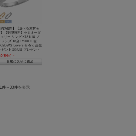
期約3週間】【選べる素材＆
石】【刻印無料】セミオーダ
エリー リング K18 K10 プ
メンズ 18金 Pt900 10金
602DWG Lovers & Ring 誕生
レゼント 記念日 プレゼント
80
(税込)
～
中1件～33件を表示