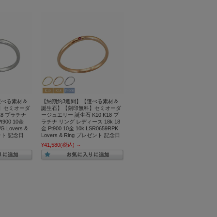
選べる素材＆
【納期約3週間】【選べる素材＆
】セミオーダ
誕生石】【刻印無料】セミオーダ
18 プラチナ
ージュエリー 誕生石 K10 K18 プ
900 10金
ラチナ リング レディース 18k 18
G Lovers &
金 Pt900 10金 10k LSR0659RPK
ント 記念日
Lovers & Ring プレゼント 記念日
¥41,580
(税込)
～