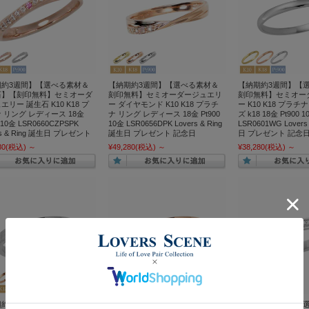
期約3週間】【選べる素材＆
【納期約3週間】【選べる素材＆
【納期約3週間】【
石】【刻印無料】セミオーダ
刻印無料】セミオーダージュエリ
刻印無料】セミオー
エリー 誕生石 K10 K18 プ
ー ダイヤモンド K10 K18 プラチ
ー K10 K18 プラチ
 リング レディース 18金
ナ リング レディース 18金 Pt900
ズ k18 18金 Pt900 1
0 10金 LSR0660CZPSPK
10金 LSR0656DPK Lovers & Ring
LSR0601WG Lovers
rs & Ring 誕生日 プレゼント
誕生日 プレゼント 記念日
日 プレゼント 記念
80
(税込)
～
¥49,280
(税込)
～
¥38,280
(税込)
～
期約3週間】【選べる素材＆
【納期約3週間】【選べる素材＆
【納期約3週間】【