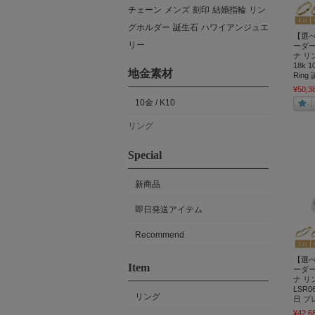
チェーン
メンズ
刻印
結婚指輪
リン
グホルダー
誕生石
ハワイアンジュエ
【選
リー
ーダー
ナ リン
18k 1
地金素材
Rin
¥50,3
10金 / K10
リング
Special
新商品
即日発送アイテム
Recommend
【選
Item
ーダー
ナ リン
LSR06
リング
日 プ
¥42,6