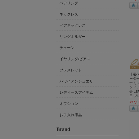
ペアリング
ネックレス
ペアネックレス
リングホルダー
チェーン
イヤリング/ピアス
ブレスレット
【選
ーダー
ハワイアンジュエリー
ナ リ
ンド バ
金 LSR
レディースアイテム
日 プ
¥37,1
オプション
お手入れ用品
Brand