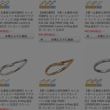
べる素材＆刻印無料】セミオ
【納期3週間】【選べる素材＆刻
【選べる素材＆刻印
ジュエリー K10 K18 プラチ
印無料】セミオーダージュエリー
ーダージュエリー K10
グ メンズ 18金 Pt900 10金
K10 K18 プラチナ リング メンズ
ナ リング メンズ 18金 
0k LSR0661WG Lovers &
K18 18k 18金 Pt900 10金 10k
10k 18k LSR0655WG
g 誕生日 プレゼント 記念日
LSR0656WG Lovers & Ring 誕生
Ring 誕生日 プレゼ
日 プレゼント 記念日
80
(税込)
～
¥42,680
(税込)
～
¥50,380
(税込)
～
べる素材＆刻印無料】セミオ
【選べる素材＆刻印無料】セミオ
【選べる素材＆刻印
ジュエリー K10 K18 プラチ
ーダージュエリー ダイヤモンド
ーダージュエリー K10
グ メンズ 18金 Pt900 10金
K10 K18 プラチナ リング レディ
ナ リング メンズ 
53WG Lovers & Ring 誕生
ース 10金 18金 Pt900
応】 18金 Pt900 10
レゼント 記念日 マリッジ
LSR0653DPK Lovers & Ring 誕生
LSR0651WG Lovers
日 プレゼント 記念日 マリッジ
日 プレゼント 記念
80
(税込)
～