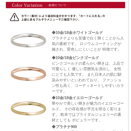
◆10金/18金ホワイトゴールド
プラチナよりも安価で白く輝くことから人
気の素材です。 ロジウムコーティングが
施され、変色しにくいことが 特徴です。
◆10金/18金ピンクゴールド
ピンクゴールドの柔らかい輝きは、上品で
可愛らしく 優しい雰囲気を演出し、女性
にとても人気です。 また日本人の肌に馴
染みやすいといわれており、 ファッショ
ン性も高く、コーディネートしやすいカラ
ーです。
◆10金/18金イエローゴールド
華やかで美しい輝きが魅力のイエローゴー
ルド。 その存在感が手元を明るく彩りま
す。 欧米ではブライダルジュエリーの素
材としても ポピュラーです。
◆プラチナ900