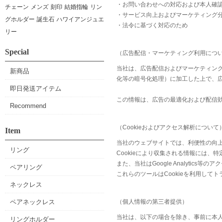
・お問い合わせへの対応および本人確
チェーン
メンズ
刻印
結婚指輪
リン
・サービス向上およびマーケティング
グホルダー
誕生石
ハワイアンジュエ
・法令に基づく対応のため
リー
Special
（広告配信・マーケティング利用につ
当社は、広告配信およびマーケティン
新商品
化等の暗号化処理）に加工した上で、
即日発送アイテム
この情報は、広告の最適化および配信
Recommend
（Cookieおよびアクセス解析について
Item
当社のウェブサイトでは、利便性の向上
リング
Cookieにより収集される情報には、
また、当社はGoogle Analytic
ペアリング
これらのツールはCookieを利用し
ネックレス
ペアネックレス
（個人情報の第三者提供）
当社は、以下の場合を除き、事前に本
リングホルダー