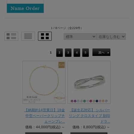
1 / 8ページ
（全229件）
1
2
3
4
5
次へ
【納期約14営業日】18金
【誕生石対応】 シルバー
中空ペーパークリップチ
リング クロスタイプ 刻印
ェーンブレ...
ドラ...
価格：44,000円(税込)
～
価格：8,800円(税込)
～