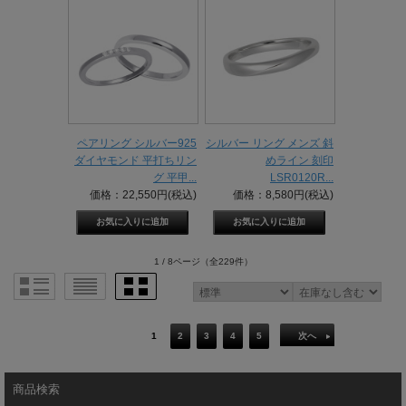
ペアリング シルバー925
シルバー リング メンズ 斜
ダイヤモンド 平打ちリン
めライン 刻印
グ 平甲...
LSR0120R...
価格：22,550円(税込)
価格：8,580円(税込)
1 / 8ページ
（全229件）
1
2
3
4
5
次へ
商品検索