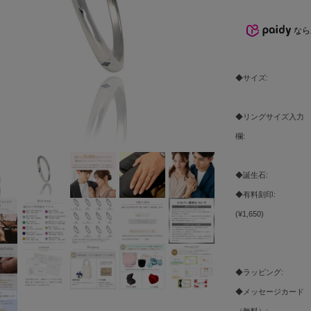
なら
◆サイズ:
◆リングサイズ入力
欄:
◆誕生石:
◆有料刻印:
(¥1,650)
◆ラッピング:
◆メッセージカード
（無料）: