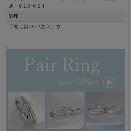
通：約2.6×約2.4
刻印
手彫り刻印：5文字まで