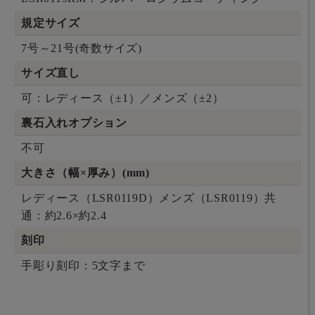
規定サイズ
7号～21号(奇数サイズ)
サイズ直し
可：レディース（±1）／メンズ（±2）
裏石入れオプション
不可
大きさ（幅×厚み）(mm)
レディース（LSR0119D）メンズ（LSR0119）共
通：約2.6×約2.4
刻印
手彫り刻印：5文字まで