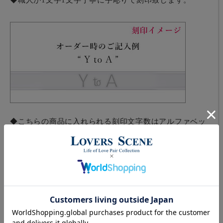
◆職人が1文字1文字丁寧に手彫りで刻印致します。
◆こちらの商品に入れられる刻印文字数はアルファベッ
ト大文字・英数字合わせて
10文字まで
です。
・使用可能文字、記号
A～Zのアルファベット大文字、0～9の英数字、ハイフン( - )、
ピリオド( . )、アンド記号( & )、小文字の「to」(1文字分)、中