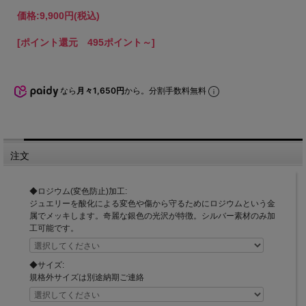
価格:
9,900円
(税込)
[ポイント還元 495ポイント～]
なら
月々1,650円
から。分割手数料無料
注文
◆ロジウム(変色防止)加工:
ジュエリーを酸化による変色や傷から守るためにロジウムという金
属でメッキします。奇麗な銀色の光沢が特徴。シルバー素材のみ加
工可能です。
◆サイズ:
規格外サイズは別途納期ご連絡