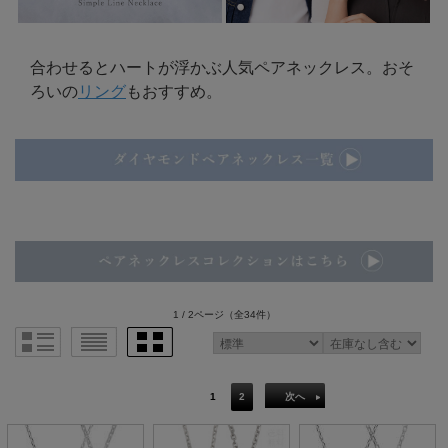
合わせるとハートが浮かぶ人気ペアネックレス。おそ
ろいの
リング
もおすすめ。
1 / 2ページ
（全34件）
1
2
次へ