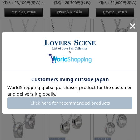
価格：23,100円(税込)
～
価格：29,700円(税込)
価格：31,900円(税込)
【誕生石対応】 【刻印対
【9/1頃入荷予定】【2石
【即日発送】素材が選べ
応】シルバー リングホル
選べる誕生石】【刻印対
る リングホルダーネック
ダー ペア ...
応】シルバー...
レス リング用...
価格：29,700円(税込)
価格：31,350円(税込)
～
価格：25,850円(税込)
～