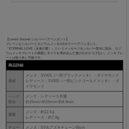
【Lovers Sscene シルバーペアペンダント】
プレーンなシルバーとロジウムメッキの2カラーペアペンダント。
『ETERNAL LOVE（永遠の愛）』というメッセージをシルバー部分に刻み、ロジ
ウムメッキプレートの側面にダイヤを埋め込んだ遊び心がさりげない。メッキプレ
ートは取り外し可能です。
商品詳細
メンズ：SV925（一部ブラックメッキ）・ダイヤモンド
素材
レディース：SV925（一部ピンクゴールドメッキ）・ダ
イヤモンド
ヘッド
メンズ・レディース共通
部分
約15mm×約15mm×約4.9mm
メンズ：約12.4ｇ
重量
レディース：約7.9g
チェー
メンズ：SV丸アズキチェーン50cm