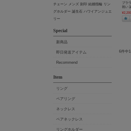
ブラウ
チェーン
メンズ
刻印
結婚指輪
リン
祝い 
グホルダー
誕生石
ハワイアンジュエ
¥2,20
リー
Special
新商品
6件中
即日発送アイテム
Recommend
Item
リング
ペアリング
ネックレス
ペアネックレス
リングホルダー