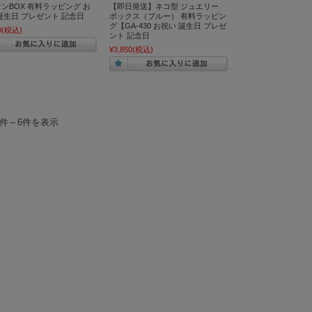
ンBOX 有料ラッピング お
【即日発送】ネコ型 ジュエリー
誕生日 プレゼント 記念日
ボックス（ブルー） 有料ラッピン
グ【GA-430 お祝い 誕生日 プレゼ
0
(税込)
ント 記念日
¥3,850
(税込)
1件～6件を表示