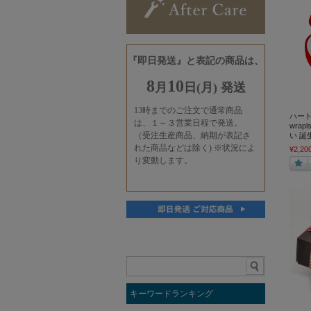
ハート
wrap
い 誕
¥2,20
キーワードランキング