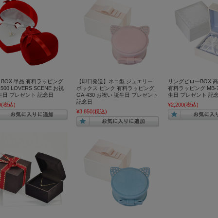
BOX 単品 有料ラッピング
【即日発送】ネコ型 ジュエリー
リングピローBOX 
ls500 LOVERS SCENE お祝
ボックス ピンク 有料ラッピング
有料ラッピング MB-7
生日 プレゼント 記念日
GA-430 お祝い 誕生日 プレゼント
生日 プレゼント 記
記念日
0
(税込)
¥2,200
(税込)
¥3,850
(税込)