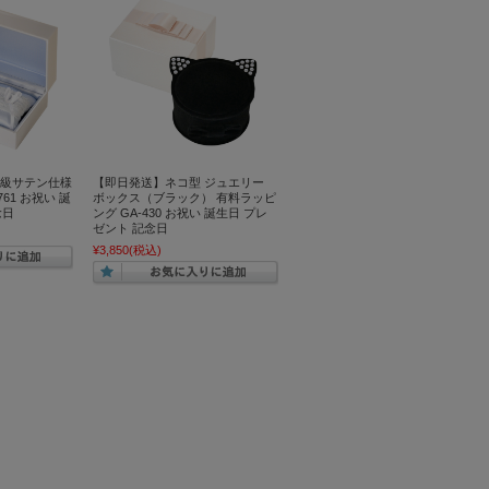
高級サテン仕様
【即日発送】ネコ型 ジュエリー
61 お祝い 誕
ボックス（ブラック） 有料ラッピ
念日
ング GA-430 お祝い 誕生日 プレ
ゼント 記念日
¥3,850
(税込)