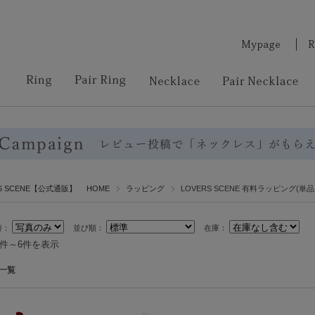
RS SCENE【公式通販】 HOME
ラッピング
LOVERS SCENE 有料ラッピング(単品
替：
並び順：
在庫：
1件～6件を表示
一覧