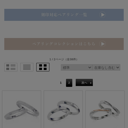
1 / 2ページ
（全38件）
1
2
次へ