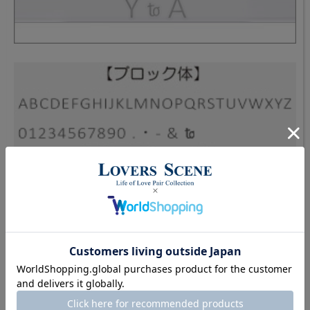
・使用可能文字、記号
A～Zのアルファベット大文字、0～9の英数字、ハイフン( - )、
ピリオド( . )、アンド記号( & )、小文字の「to」(1文字分)、中
黒(・)
※記号、スペースなども1文字としてカウントされます
ご注文方法