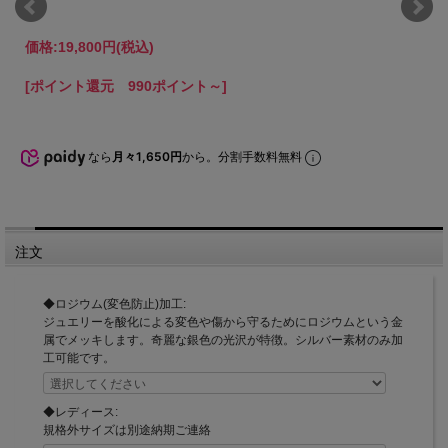
価格:
19,800円
(税込)
[ポイント還元 990ポイント～]
なら
月々1,650円
から。分割手数料無料
注文
◆ロジウム(変色防止)加工:
ジュエリーを酸化による変色や傷から守るためにロジウムという金
属でメッキします。奇麗な銀色の光沢が特徴。シルバー素材のみ加
工可能です。
◆レディース:
規格外サイズは別途納期ご連絡