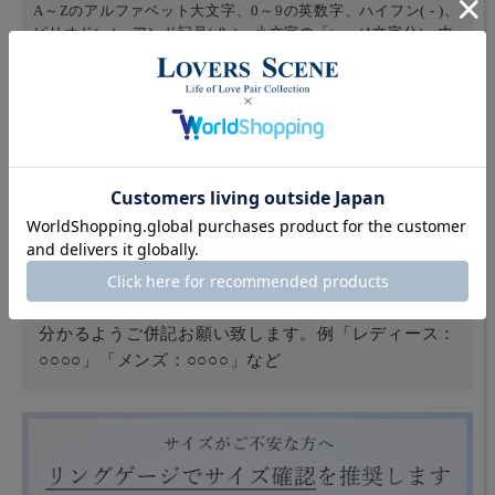
A～Zのアルファベット大文字、0～9の英数字、ハイフン( - )、
ピリオド( . )、アンド記号( & )、小文字の「to」(1文字分)、中
黒(・)
※記号、スペースなども1文字としてカウントされます
ご注文方法
プルダウンメニューからご希望の書体をお選びくださ
い。注文画面の「刻印対象商品をご注文の方はこちら
にご記入ください」欄に刻印内容をご記入ください。
商品を2個以上お買い上げの場合は、刻印対象商品が
分かるようご併記お願い致します。例「レディース：
○○○○」「メンズ：○○○○」など