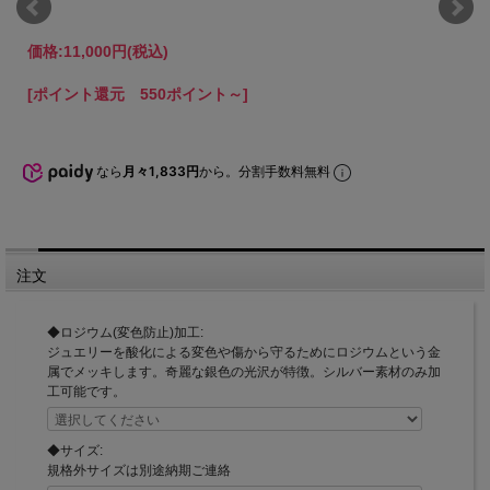
価格:
11,000円
(税込)
[ポイント還元 550ポイント～]
なら
月々1,833円
から。分割手数料無料
注文
◆ロジウム(変色防止)加工:
ジュエリーを酸化による変色や傷から守るためにロジウムという金
属でメッキします。奇麗な銀色の光沢が特徴。シルバー素材のみ加
工可能です。
◆サイズ:
規格外サイズは別途納期ご連絡