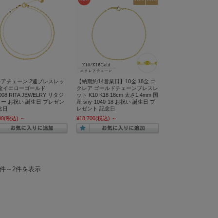
アチェーン 2連ブレスレッ
【納期約14営業日】10金 18金 エ
0金イエローゴールド
クレア ゴールドチェーンブレスレ
008 RITA JEWELRY リタジ
ット K10 K18 18cm 太さ1.4mm 国
ー お祝い 誕生日 プレゼン
産 sny-1040-18 お祝い 誕生日 プ
念日
レゼント 記念日
00
(税込)
～
¥18,700
(税込)
～
1件～2件を表示