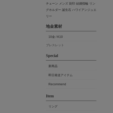
チェーン
メンズ
刻印
結婚指輪
リン
グホルダー
誕生石
ハワイアンジュエ
リー
地金素材
10金 / K10
ブレスレット
Special
新商品
即日発送アイテム
Recommend
Item
リング