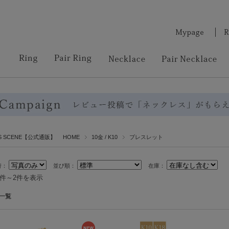
RS SCENE【公式通販】 HOME
10金 / K10
ブレスレット
替：
並び順：
在庫：
1件～2件を表示
一覧