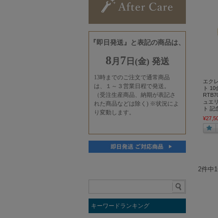
エクレ
ト 1
RTB7
ュエリ
ト 記
¥27,5
2件中
キーワードランキング