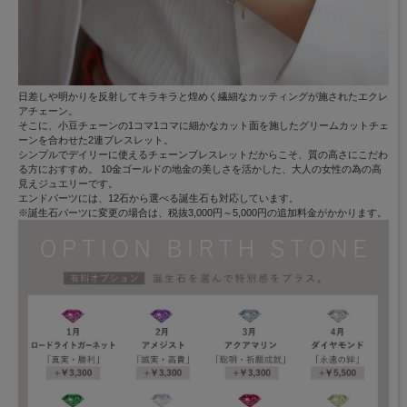
日差しや明かりを反射してキラキラと煌めく繊細なカッティングが施されたエクレ
アチェーン。
そこに、小豆チェーンの1コマ1コマに細かなカット面を施したグリームカットチェ
ーンを合わせた2連ブレスレット。
シンプルでデイリーに使えるチェーンブレスレットだからこそ、質の高さにこだわ
る方におすすめ。 10金ゴールドの地金の美しさを活かした、大人の女性の為の高
見えジュエリーです。
エンドパーツには、12石から選べる誕生石も対応しています。
※誕生石パーツに変更の場合は、税抜3,000円～5,000円の追加料金がかかります。