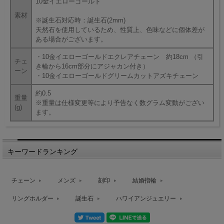
10金イエローゴールド
素材
※誕生石対応時：誕生石(2mm)
天然石を使用しているため、性質上、色味などに個体差が
ある場合がございます。
・10金イエローゴールドエクレアチェーン 約18cm （引
チェ
き輪から16cm部分にアジャカン付き）
ーン
・10金イエローゴールドグリームカットアズキチェーン
約0.5
重量
※重量は仕様変更等により予告なく数グラム変動がござい
(g)
ます。
キーワードランキング
チェーン
メンズ
刻印
結婚指輪
リングホルダー
誕生石
ハワイアンジュエリー