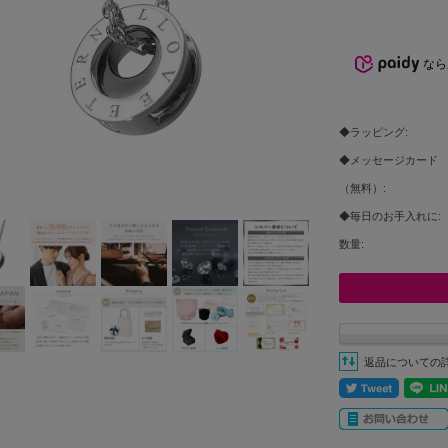
なら
◆ラッピング:
◆メッセージカード
（無料）:
◆毎日のお手入れに:
数量:
返品についての