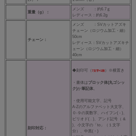
メンズ ：約6.7ｇ
重量（g）：
レディース：約6.2g
メンズ ：SVカットアズキ
チェーン（ロジウム加工・細）
50cm
チェーン：
レディース：SVカットアズキチ
ェーン（ロジウム加工・細）
40cm
◆刻印可（
）※横置き
7文字×1段
・書体は
ブロック体(丸ゴシッ
ク)
か
筆記体
。
・使用可能文字、記号
A-Zのアルファベット大文字、
０-９の英数字、ハイフン( - )、
ピリオド( . )、アンド記号（ &
)、小文字の「to」（１文字
刻印対応：
分）、中黒(・)