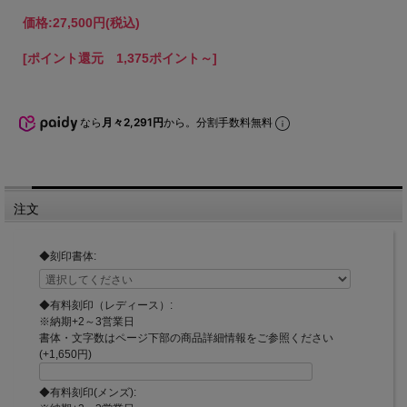
価格:
27,500円
(税込)
[ポイント還元 1,375ポイント～]
なら
月々2,291円
から。分割手数料無料
注文
◆刻印書体:
◆有料刻印（レディース）:
※納期+2～3営業日
書体・文字数はページ下部の商品詳細情報をご参照ください
(+1,650円)
◆有料刻印(メンズ):