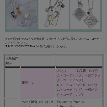
オモテ面の波打つような造形が優しい華やかさを胸元に添えるロジウム・コーティ
ング・ペンダント。
“TRUE LOVE IS ETERNAL”の刻印が施されています。
≪商品詳
細≫
メンズ ：SV925（ロジウ
ム・コーティング、一部ブラッ
ク・コーティング）
素材 ：
レディース：SV925（ロジウ
ム・コーティング、一部ピン
ク・コーティング）
ヘッド部分
（縦×横×厚
約24mm×約6mm×約
み）
：
1.8mm（各）