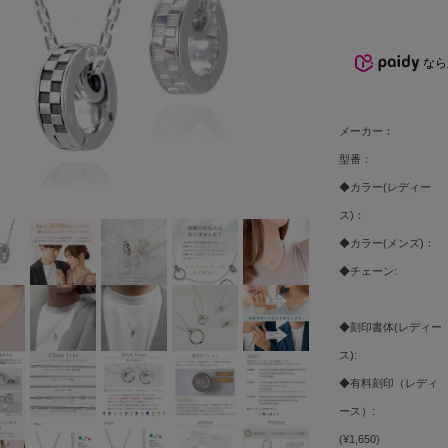
なら
メーカー：
型番：
◆カラー(レディー
ス)：
◆カラー(メンズ)：
◆チェーン:
◆刻印書体(レディー
ス):
◆有料刻印（レディ
ース）:
(¥1,650)