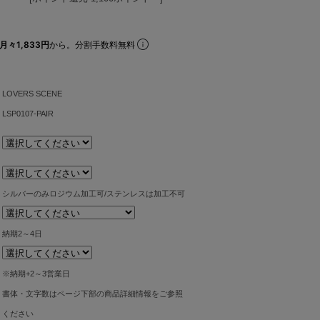
月々1,833円
から。分割手数料無料
LOVERS SCENE
LSP0107-PAIR
シルバーのみロジウム加工可/ステンレスは加工不可
納期2～4日
※納期+2～3営業日
書体・文字数はページ下部の商品詳細情報をご参照
ください