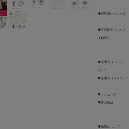
◆刻印書体(メンズ):
◆有料刻印(メンズ):
(¥1,650)
◆誕生石（レディー
ス）:
◆誕生石（メンズ）:
◆ラッピング:
◆要ご確認:
◆納期について: