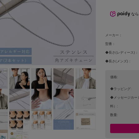
なら
メーカー：
型番：
◆長さ(レディース)：
◆長さ(メンズ)：
価格:
◆ラッピング:
◆メッセージカー
料）:
数量: