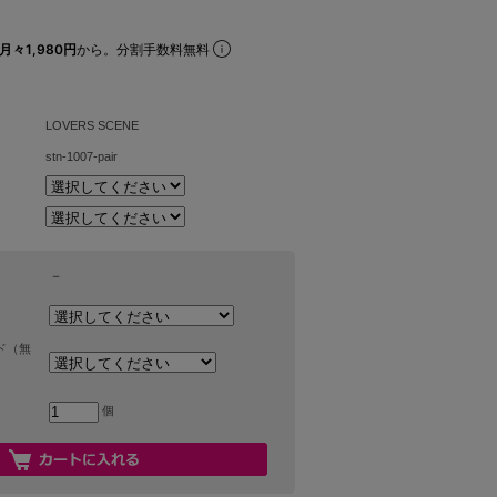
月々1,980円
から。分割手数料無料
LOVERS SCENE
stn-1007-pair
－
ド（無
個