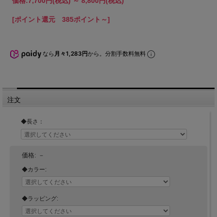
価格:
7,700円
(税込)
～
8,800円
(税込)
[ポイント還元 385ポイント～]
なら
月々1,283円
から。分割手数料無料
注文
◆長さ：
価格:
－
◆カラー:
◆ラッピング: