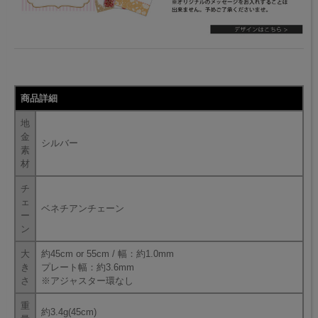
商品詳細
地
金
シルバー
素
材
チ
ェ
ベネチアンチェーン
ー
ン
大
約45cm or 55cm / 幅：約1.0mm
き
プレート幅：約3.6mm
さ
※アジャスター環なし
重
約3.4g(45cm)