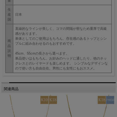
量
生
産
日本
国
直線的なラインが美しく、コマの間隔が密なため重厚で高級
感があります。
単体としてのご使用はもちろん、存在感のあるトップとシン
商
プルに組み合わせるのもおすすめです。
品
説
45cm、55cmの長さから選べます。
明
単品使いはもちろん、お好みのヘッドに通したり、他のネッ
クレスとのレイヤードも楽しめます。 シンプルなデザインな
ので使い方も自由自在。男性にも女性にもおススメ。
関連商品