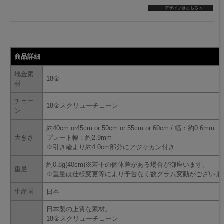
商品詳細
地金素
18金
材
チェー
18金スクリューチェーン
ン
約40cm or45cm or 50cm or 55cm or 60cm / 幅：約0.6mm
大きさ
プレート幅：約2.9mm
※引き輪より約4.0cm部分にアジャカン付き
約0.8g(40cm)※若干の個体差がある場合が御座います。
重量
※重量は仕様変更等により予告なく数グラム変動がございま
生産国
日本
日本製の上質な素材。
18金スクリューチェーン