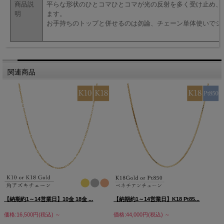
商品説
平らな形状のひとコマひとコマが光の反射を多く受け止め、
明
ます。
お手持ちのトップと併せるのは勿論、チェーン単体使いでシ
関連商品
【納期約1～14営業日】10金 18金 ...
【納期約1～14営業日】K18 Pt85...
価格:16,500円(税込)
～
価格:44,000円(税込)
～