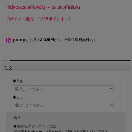
価格:
36,300円
(税込)
～
58,300円
(税込)
[ポイント還元 1,815ポイント～]
なら
月々3,025円
から。分割手数料無料
注文
◆長さ：
◆カラー：
価格:
－
◆誕生石アジャスター(K10):
10金素材のチェーンを5ｃｍ長く調整できる取り外し可能な