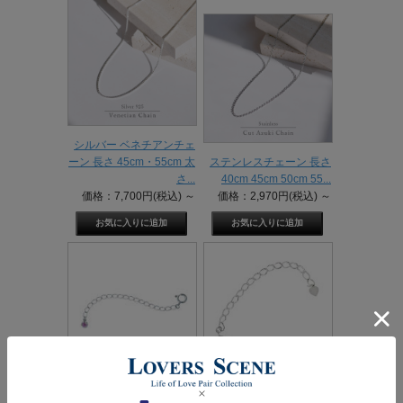
シルバー ベネチアンチェ
ーン 長さ 45cm・55cm 太
ステンレスチェーン 長さ
さ...
40cm 45cm 50cm 55...
価格：7,700円(税込)
～
価格：2,970円(税込)
～
【誕生石対応】シルバー
【メール便送料無料】