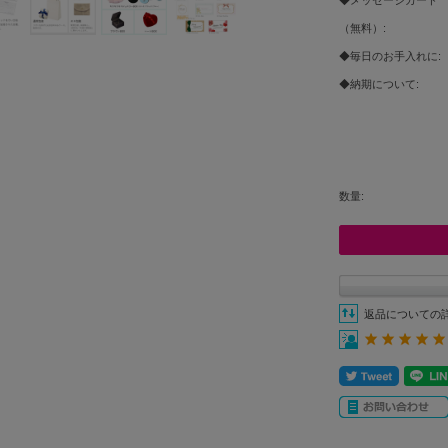
（無料）:
◆毎日のお手入れに:
◆納期について:
数量:
返品についての