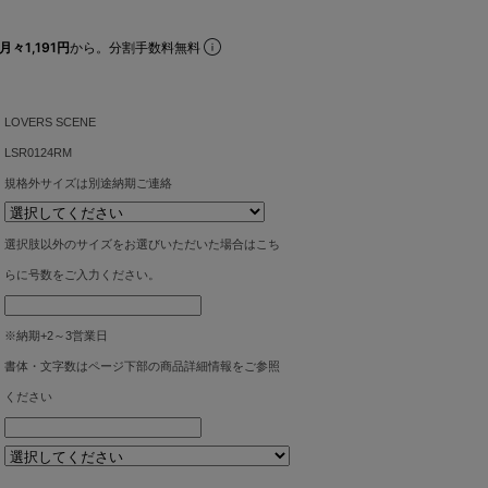
月々1,191円
から。分割手数料無料
LOVERS SCENE
LSR0124RM
規格外サイズは別途納期ご連絡
選択肢以外のサイズをお選びいただいた場合はこち
らに号数をご入力ください。
※納期+2～3営業日
書体・文字数はページ下部の商品詳細情報をご参照
ください