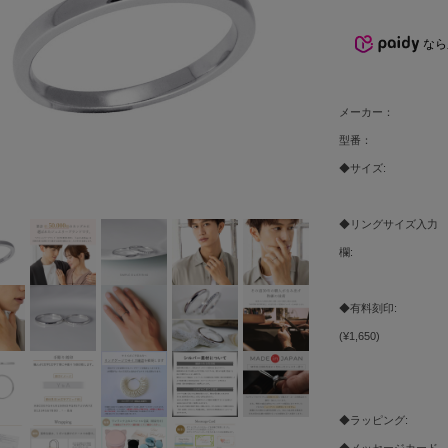
なら
メーカー：
型番：
◆サイズ:
◆リングサイズ入力
欄:
◆有料刻印:
(¥1,650)
◆ラッピング:
◆メッセージカード