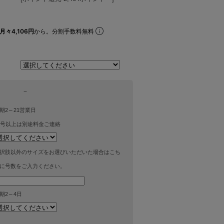
月々4,106円
から。分割手数料無料
－
期2～21営業日
4号以上は別途料金ご連絡
択肢以外のサイズをお選びいただいた場合はこち
に号数をご入力ください。
期2～4日