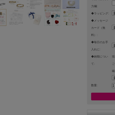
力欄:
◆ラッピング:
◆メッセージ
カード（無
料）:
◆毎日のお手
入れに:
◆納期につい
現
て:
ご
確
数量: