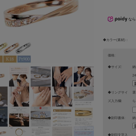
なら
◆カラー(素材)：
価格:
◆サイズ:
納
2
◆リングサイ
選
ズ入力欄:
ら
◆刻印書体:
納
◆刻印文字入