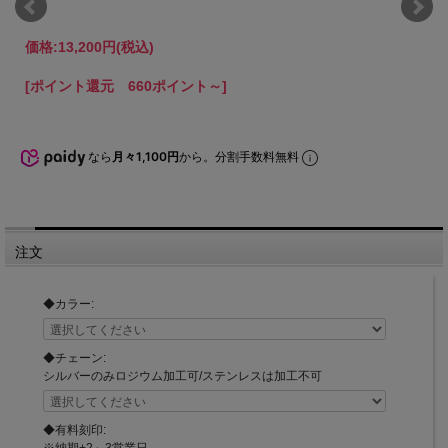
価格:
13,200円
(税込)
[ポイント還元 660ポイント～]
なら
月々1,100円
から。分割手数料無料
注文
◆カラー:
◆チェーン:
シルバーのみロジウム加工可/ステンレスは加工不可
◆有料刻印:
※納期+2～3営業日