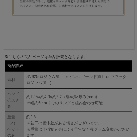
※こちらの商品ページは単品販売となります。
商品詳細
SV925(ロジウム加工 or ピンクゴールド加工 or ブラック
素材
ロジウム加工)
ヘッド
約12.5×約4.9×約2.2（縦×横×厚み(mm))
の大き
※幅約6mmまでのリングと組み合わせ可能
さ
重量
約2.8
（g）
※若干の個体差がある場合がございます。
ヘッド
※重量は仕様変更等により予告なく数グラム変動がござい
のみ
ます。