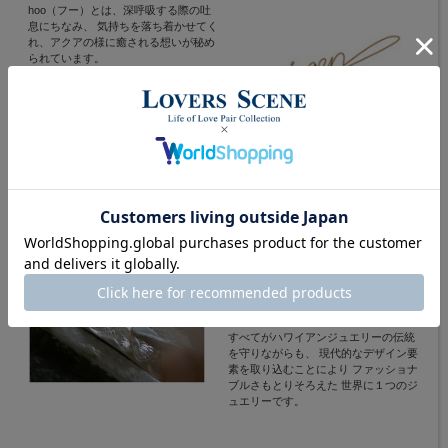
hoo（フー）とは、深呼吸する際の吐
息にちなみ、 気持ちを落ち着かせてく
れ、アクアの様に癒される想いが秘め
られています。
愛する人々の幸せを願って、かけがえ
の無い、ひと時を届けたい。
それぞれの愛に対して、それぞれの
hooを...
hooのジュエリーは、ハワイの伝統を
受け継ぐ 一流の職人によって一つ一つ
丁寧に ハンドクラフトで製作されてい
ます。 斬新・独創的でアートの様なエ
ッセンスを含み 丹念かつ精密に彫り上
げたジュエリー。
すべてがハワイアンジュエリーの伝統
を守りながらも、 現代的なデザイン要
素を取り込むことにより ファッショナ
ブルさもとりそろえた 世界に１つのジ
ュエリーです。