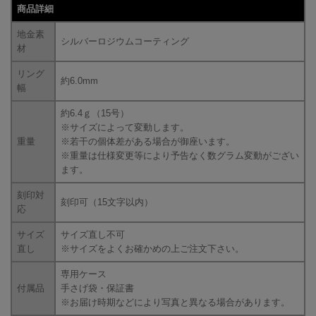
商品詳細
地金素
シルバーロジウムコーティング
材
リング
約6.0mm
幅
約6.4ｇ（15号）
※サイズによって変動します。
重量
※若干の個体差がある場合が御座います。
※重量は仕様変更等により予告なく数グラム変動がござい
ます。
刻印対
刻印可（15文字以内）
応
サイズ
サイズ直し不可
直し
※サイズをよくお確かめの上ご注文下さい。
専用ケース
付属品
手さげ袋・保証書
※お届け時期などにより写真と異なる場合があります。