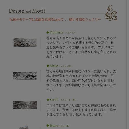
香りが高く生命力があふれる花として知られるプ
ルメリア。 ハワイを代表する伝説的な花で、歓
迎と愛を表すレイに用いられます。 プルメリア
を身に付けることにより自然から身を守ると言わ
れています。
古くから結婚式や特別なイベントに用いられ、大
地の神が宿ると 考えられている神聖な植物。平
和の象徴とされ、強い絆を結び付けるとも 言わ
れています。婚約指輪などでも人気の彫りのデザ
イン。
ハワイでは古来より波はとても神聖なものとされ
ています。寄せてはかえす波は永遠を表し、幸せ
を運んでくると 言い伝えられています。