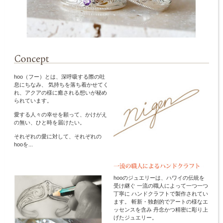
hoo（フー）とは、深呼吸する際の吐
息にちなみ、 気持ちを落ち着かせてく
れ、アクアの様に癒される想いが秘め
られています。
愛する人々の幸せを願って、かけがえ
の無い、ひと時を届けたい。
それぞれの愛に対して、それぞれの
hooを...
hooのジュエリーは、ハワイの伝統を
受け継ぐ 一流の職人によって一つ一つ
丁寧に ハンドクラフトで製作されてい
ます。 斬新・独創的でアートの様なエ
ッセンスを含み 丹念かつ精密に彫り上
げたジュエリー。