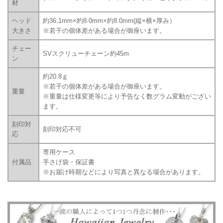
材
ヘッド
約36.1mm×約8.0mm×約8.0mm(縦×横×厚み）
大きさ
※若干の個体差がある場合が御座います。
チェー
SVスクリューチェーン約45m
ン
約20.8ｇ
※若干の個体差がある場合が御座います。
重量
※重量は仕様変更等により予告なく数グラム変動がござい
ます。
刻印対
刻印対応不可
応
専用ケース
付属品
手さげ袋・保証書
※お届け時期などにより写真と異なる場合があります。