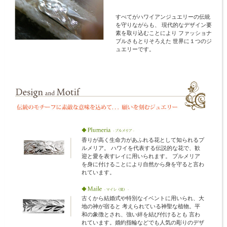
すべてがハワイアンジュエリーの伝統
を守りながらも、 現代的なデザイン要
素を取り込むことにより ファッショナ
ブルさもとりそろえた 世界に１つのジ
ュエリーです。
香りが高く生命力があふれる花として知られるプ
ルメリア。 ハワイを代表する伝説的な花で、歓
迎と愛を表すレイに用いられます。 プルメリア
を身に付けることにより自然から身を守ると言わ
れています。
古くから結婚式や特別なイベントに用いられ、大
地の神が宿ると 考えられている神聖な植物。平
和の象徴とされ、強い絆を結び付けるとも 言わ
れています。婚約指輪などでも人気の彫りのデザ