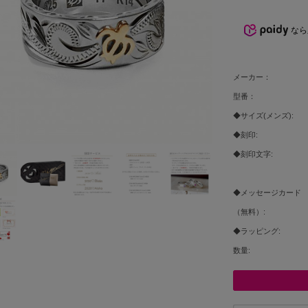
なら
メーカー：
型番：
◆サイズ(メンズ):
◆刻印:
◆刻印文字:
◆メッセージカード
（無料）:
◆ラッピング:
数量: