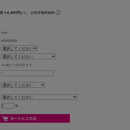
月々4,491円
から。分割手数料無料
Hoo
HOR0005K
※1本につき15字まで
個