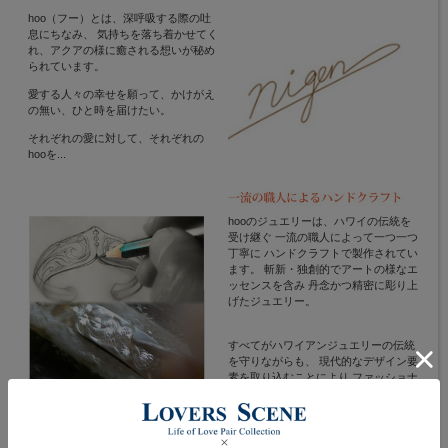
hoo（フー）とは、深呼吸する際の吐
息にちなみ、 気持ちを落ち着かせてく
れ、アクアの様に癒される想いが秘め
られています。
愛する人々の幸せを願って、かけがえ
の無い、ひと時を届けたい。
それぞれの愛に対して、それぞれの
hooを...
hooのジュエリーは、ハワイの伝統を
受け継ぐ 一流の職人によって一つ一つ
丁寧に ハンドクラフトで製作されてい
ます。 斬新・独創的でアートの様なエ
ッセンスを含み 丹念かつ精密に彫り上
げたジュエリー。
すべてがハワイアンジュエリーの伝統
を守りながらも、 現代的なデザイン要
素を取り込むことにより ファッショナ
ブルさもとりそろえた 世界に１つのジ
ュエリーです。