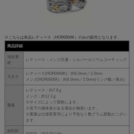
※こちらは単品レディース（HOR0004K）のみの販売となります。
商品詳細
地金素
レディース・メンズ共通：シルバーロジウムコーティング
材
レディース(HOR0004K)：約6.0mm／2.0mm
大きさ
メンズ(HOR0005K)：約8.0mm／2.0mm(リング幅／厚み)
レディース：約7.8ｇ
メンズ：約12.2ｇ
※サイズによって変動します。
重量
※若干の個体差がある場合が御座います。
※重量は仕様変更等により予告なく数グラム変動がござい
ます。
刻印対
刻印可（15文字以内）