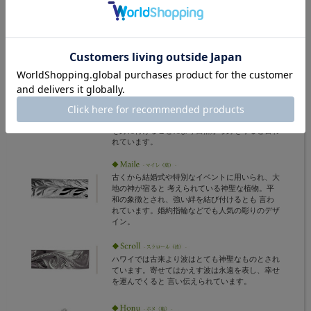
香りが高く生命力があふれる花として知られるプ
ルメリア。 ハワイを代表する伝説的な花で、歓
迎と愛を表すレイに用いられます。 プルメリア
を身に付けることにより自然から身を守ると言わ
れています。
古くから結婚式や特別なイベントに用いられ、大
地の神が宿ると 考えられている神聖な植物。平
和の象徴とされ、強い絆を結び付けるとも 言わ
れています。婚約指輪などでも人気の彫りのデザ
イン。
ハワイでは古来より波はとても神聖なものとされ
ています。寄せてはかえす波は永遠を表し、幸せ
を運んでくると 言い伝えられています。