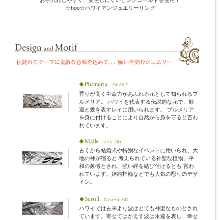
☆hoo☆ハワイアンジュエリーリング
香りが高く生命力があふれる花として知られるプ
ルメリア。 ハワイを代表する伝説的な花で、歓
迎と愛を表すレイに用いられます。 プルメリア
を身に付けることにより自然から身を守ると言わ
れています。
古くから結婚式や特別なイベントに用いられ、大
地の神が宿ると 考えられている神聖な植物。平
和の象徴とされ、強い絆を結び付けるとも 言わ
れています。婚約指輪などでも人気の彫りのデザ
イン。
ハワイでは古来より波はとても神聖なものとされ
ています。寄せてはかえす波は永遠を表し、幸せ