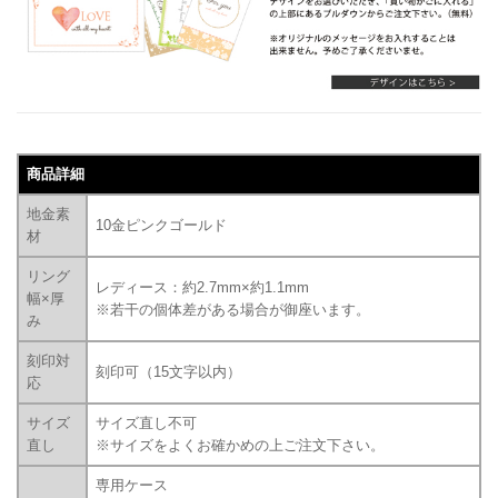
商品詳細
地金素
10金ピンクゴールド
材
リング
レディース：約2.7mm×約1.1mm
幅×厚
※若干の個体差がある場合が御座います。
み
刻印対
刻印可（15文字以内）
応
サイズ
サイズ直し不可
直し
※サイズをよくお確かめの上ご注文下さい。
専用ケース