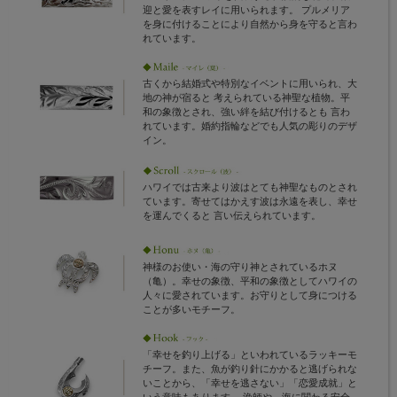
迎と愛を表すレイに用いられます。 プルメリア
を身に付けることにより自然から身を守ると言わ
れています。
古くから結婚式や特別なイベントに用いられ、大
地の神が宿ると 考えられている神聖な植物。平
和の象徴とされ、強い絆を結び付けるとも 言わ
れています。婚約指輪などでも人気の彫りのデザ
イン。
ハワイでは古来より波はとても神聖なものとされ
ています。寄せてはかえす波は永遠を表し、幸せ
を運んでくると 言い伝えられています。
神様のお使い・海の守り神とされているホヌ
（亀）。幸せの象徴、平和の象徴としてハワイの
人々に愛されています。お守りとして身につける
ことが多いモチーフ。
「幸せを釣り上げる」といわれているラッキーモ
チーフ。また、魚が釣り針にかかると逃げられな
いことから、「幸せを逃さない」「恋愛成就」と