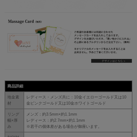
商品詳細
地金素
レディース・メンズ共に：10金イエローゴールド又は10
材
金ピンクゴールド又は10金ホワイトゴールド
リング
メンズ：約3.5mm×約1.1mm
幅×厚
レディース：約2.7mm×約1.1mm
み
※若干の個体差がある場合が御座います。