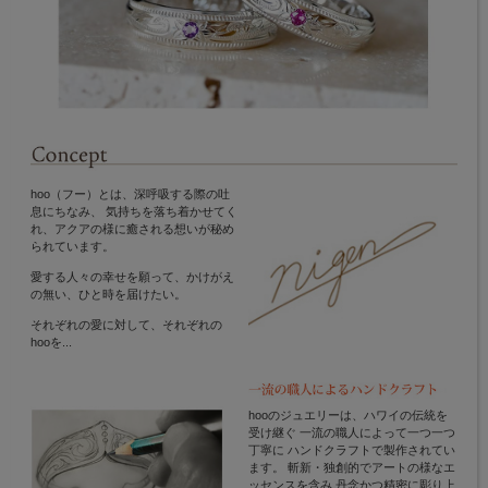
hoo（フー）とは、深呼吸する際の吐
息にちなみ、 気持ちを落ち着かせてく
れ、アクアの様に癒される想いが秘め
られています。
愛する人々の幸せを願って、かけがえ
の無い、ひと時を届けたい。
それぞれの愛に対して、それぞれの
hooを...
hooのジュエリーは、ハワイの伝統を
受け継ぐ 一流の職人によって一つ一つ
丁寧に ハンドクラフトで製作されてい
ます。 斬新・独創的でアートの様なエ
ッセンスを含み 丹念かつ精密に彫り上