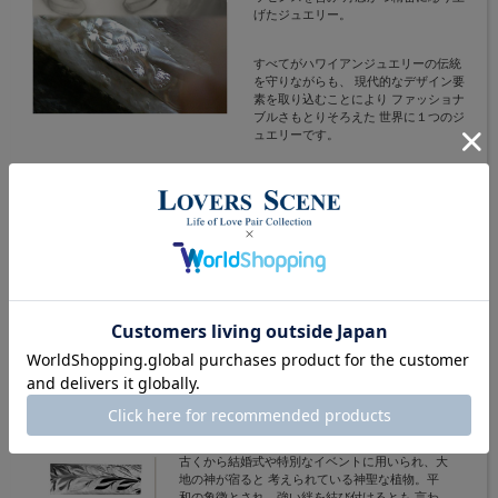
げたジュエリー。
すべてがハワイアンジュエリーの伝統
を守りながらも、 現代的なデザイン要
素を取り込むことにより ファッショナ
ブルさもとりそろえた 世界に１つのジ
ュエリーです。
香りが高く生命力があふれる花として知られるプ
ルメリア。 ハワイを代表する伝説的な花で、歓
迎と愛を表すレイに用いられます。 プルメリア
を身に付けることにより自然から身を守ると言わ
れています。
古くから結婚式や特別なイベントに用いられ、大
地の神が宿ると 考えられている神聖な植物。平
和の象徴とされ、強い絆を結び付けるとも 言わ