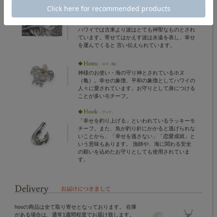
イン。
ハワイでは古来より波はとても神聖なものとされ
ています。寄せてはかえす波は永遠を表し、幸せ
を運んでくると 言い伝えられています。
神様のお使い・海の守り神とされているホヌ
（亀）。幸せの象徴、平和の象徴としてハワイの
人々に愛されています。お守りとして身につける
ことが多いモチーフ。
「幸せを釣り上げる」といわれているラッキーモ
チーフ。また、魚が釣り針にかかると逃げられな
いことから、「幸せを逃さない」「恋愛成就」と
いう意味もあります。 漁師や、海に関わる安全
の願いを込めたお守りとしても使用されていま
す。
hooの商品は全て取り寄せとなっております。 在庫
がある場合は、通常1週間程度でお届け致します。