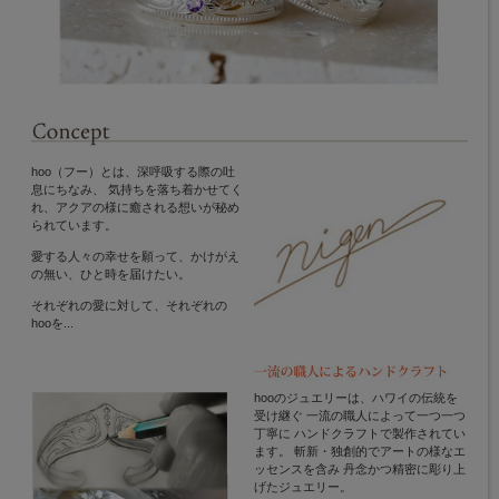
hoo（フー）とは、深呼吸する際の吐
息にちなみ、 気持ちを落ち着かせてく
れ、アクアの様に癒される想いが秘め
られています。
愛する人々の幸せを願って、かけがえ
の無い、ひと時を届けたい。
それぞれの愛に対して、それぞれの
hooを...
hooのジュエリーは、ハワイの伝統を
受け継ぐ 一流の職人によって一つ一つ
丁寧に ハンドクラフトで製作されてい
ます。 斬新・独創的でアートの様なエ
ッセンスを含み 丹念かつ精密に彫り上
げたジュエリー。