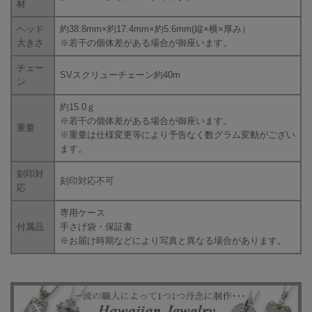
材
ヘッド
約38.8mm×約17.4mm×約5.6mm(縦×横×厚み）
大きさ
※若干の個体差がある場合が御座います。
チェー
SVスクリューチェーン約40m
ン
約15.0ｇ
※若干の個体差がある場合が御座います。
重量
※重量は仕様変更等により予告なく数グラム変動がござい
ます。
刻印対
刻印対応不可
応
専用ケース
付属品
手さげ袋・保証書
※お届け時期などにより写真と異なる場合があります。