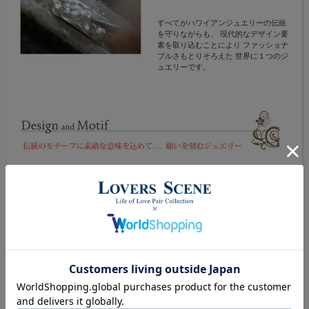
すべてがハワイアンジュエリーの伝統
を守りながらも、 現代的なデザイン要
素を取り込むことにより ファッショナ
ブルさもとりそろえた 世界に１つのジ
ュエリーです。
香りが高く生命力があふれる花として知られるプ
ルメリア。 ハワイを代表する伝説的な花で、歓
迎と愛を表すレイに用いられます。 プルメリア
を身に付けることにより自然から身を守ると言わ
れています。
古くから結婚式や特別なイベントに用いられ、大
地の神が宿ると 考えられている神聖な植物。平
和の象徴とされ、強い絆を結び付けるとも 言わ
れています。婚約指輪などでも人気の彫りのデザ