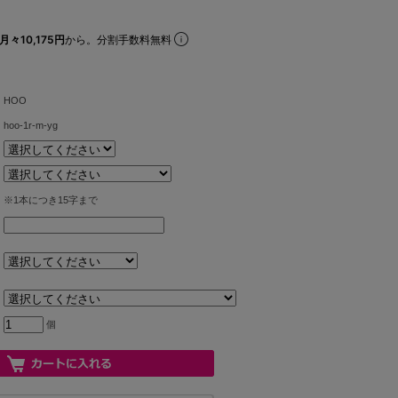
月々10,175円
から。分割手数料無料
HOO
hoo-1r-m-yg
※1本につき15字まで
個