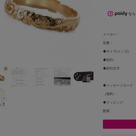
なら
メーカー：
型番：
◆サイズ(メンズ):
◆刻印:
◆刻印文字:
◆メッセージカード
（無料）:
◆ラッピング:
数量: