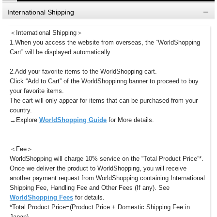
International Shipping
＜International Shipping＞
1.When you access the website from overseas, the “WorldShopping
Cart” will be displayed automatically.
2.Add your favorite items to the WorldShopping cart.
Click “Add to Cart” of the WorldShoppinng banner to proceed to buy
your favorite items.
The cart will only appear for items that can be purchased from your
country.
→Explore
WorldShopping Guide
for More details.
＜Fee＞
WorldShopping will charge 10% service on the “Total Product Price”*.
Once we deliver the product to WorldShopping, you will receive
another payment request from WorldShopping containing International
Shipping Fee, Handling Fee and Other Fees (If any). See
WorldShopping Fees
for details.
*Total Product Price=(Product Price + Domestic Shipping Fee in
Japan).