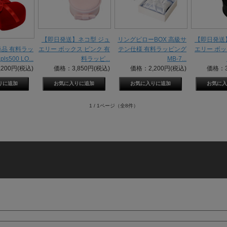
【即日発送】ネコ型 ジュ
リングピローBOX 高級サ
【即日発送
単品 有料ラッ
エリー ボックス ピンク 有
テン仕様 有料ラッピング
エリー ボ
ls500 LO...
料ラッピ...
MB-7...
200円(税込)
価格：3,850円(税込)
価格：2,200円(税込)
価格：3
1 / 1ページ
（全8件）