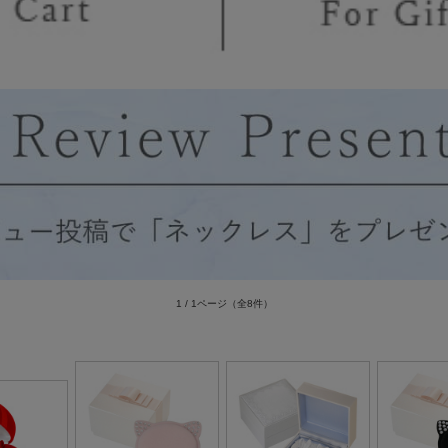
1 / 1ページ
（全8件）