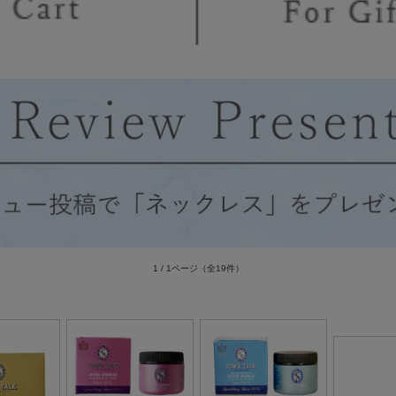
1 / 1ページ
（全19件）