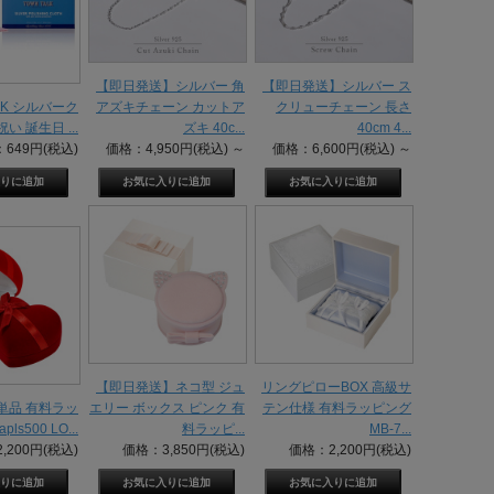
【即日発送】シルバー 角
【即日発送】シルバー ス
ALK シルバーク
アズキチェーン カットア
クリューチェーン 長さ
祝い 誕生日 ...
ズキ 40c...
40cm 4...
649円(税込)
価格：4,950円(税込)
～
価格：6,600円(税込)
～
【即日発送】ネコ型 ジュ
リングピローBOX 高級サ
 単品 有料ラッ
エリー ボックス ピンク 有
テン仕様 有料ラッピング
ls500 LO...
料ラッピ...
MB-7...
,200円(税込)
価格：3,850円(税込)
価格：2,200円(税込)