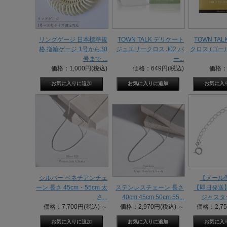
リングゲージ 日本標準規
TOWN TALK デリケート
TOWN TA
格 指輪ゲージ 1号から30
ジュエリークロス J02 パ
クロス (ゴ
号まで ...
ー...
価格：1,000円(税込)
価格：649円(税込)
価格：
シルバー ベネチアンチェ
【メール
ーン 長さ 45cm・55cm 太
ステンレスチェーン 長さ
【即日発送
さ...
40cm 45cm 50cm 55...
ジャスター
価格：7,700円(税込)
～
価格：2,970円(税込)
～
価格：2,7