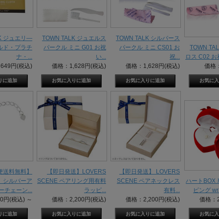
LK ジュエリ―
TOWN TALK ジュエルス
TOWN TALK シルバース
ールド・プラチ
パークル ミニ G01 お祝
パークル ミニ CS01 お
TOWN T
ナ・...
い...
祝...
ロス C02 お
649円(税込)
価格：1,628円(税込)
価格：1,628円(税込)
価格：
便送料無料】
【即日発送】LOVERS
【即日発送】 LOVERS
】シルバーア
SCENE ペアリング用有料
SCENE ペアネックレス
ハートBOX
チェーン...
ラッピ...
有料...
ピング wrap
50円(税込)
～
価格：2,200円(税込)
価格：2,200円(税込)
価格：2