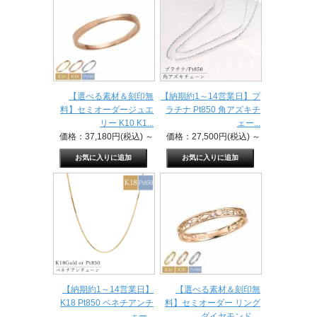
【選べる素材＆刻印無
【納期約1～14営業日】プ
料】セミオーダージュエ
ラチナ Pt850 角アズキチ
リー K10 K1...
ェー...
価格：37,180円(税込)
～
価格：27,500円(税込)
～
【納期約1～14営業日】
【選べる素材＆刻印無
K18 Pt850 ベネチアンチ
料】セミオーダー リング
ェー...
ダイヤモンド ...