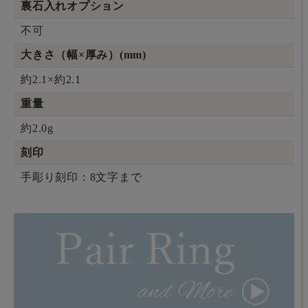
裏石入れオプション
不可
大きさ（幅×厚み）(mm)
約2.1×約2.1
重量
約2.0g
刻印
手彫り刻印：8文字まで