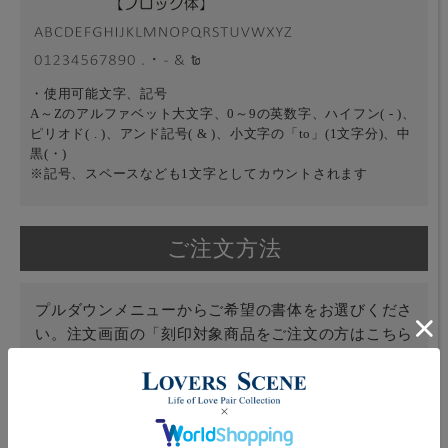
・使用可能文字、記号
A～Zのアルファベット大文字、0～9の英数字、ハイフン( - )、
ピリオド( . )、アンド記号( & )、小文字の「to」(1文字分)、中
黒(・)
※記号、スペースなども1文字としてカウントされます
ご注文方法
プルダウンメニューからご希望の書体をお選びくださ
い。注文画面の「刻印対象商品をご注文の方はこちら
にご記入ください」欄に刻印内容をご記入ください。
商品を2個以上お買い上げの場合は、刻印対象商品が
分かるようご併記お願い致します。例「レディース：
○○○○」「メンズ：○○○○」など