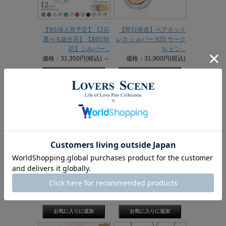
【9/1頃入荷予定】【2石
【即日発送】ペアネック
選べる誕生石】【刻印対
レス シルバー 925 サーク
応】シルバー...
ル ピン...
価格：31,350円(税込)
～
価格：31,900円(税込)
【刻印対応】シルバー ペ
【納期約14営業日】18金
アネックレス ペアペンダ
中空ペーパークリップチ
ント プレー...
ェーン 4...
価格：34,100円(税込)
価格：88,000円(税込)
～