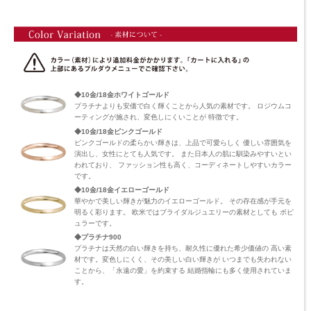
◆10金/18金ホワイトゴールド
プラチナよりも安価で白く輝くことから人気の素材です。 ロジウムコ
ーティングが施され、変色しにくいことが 特徴です。
◆10金/18金ピンクゴールド
ピンクゴールドの柔らかい輝きは、上品で可愛らしく 優しい雰囲気を
演出し、女性にとても人気です。 また日本人の肌に馴染みやすいとい
われており、 ファッション性も高く、コーディネートしやすいカラー
です。
◆10金/18金イエローゴールド
華やかで美しい輝きが魅力のイエローゴールド。 その存在感が手元を
明るく彩ります。 欧米ではブライダルジュエリーの素材としても ポピ
ュラーです。
◆プラチナ900
プラチナは天然の白い輝きを持ち、耐久性に優れた希少価値の 高い素
材です。変色しにくく、その美しい白い輝きが いつまでも失われない
ことから、「永遠の愛」を約束する 結婚指輪にも多く使用されていま
す。