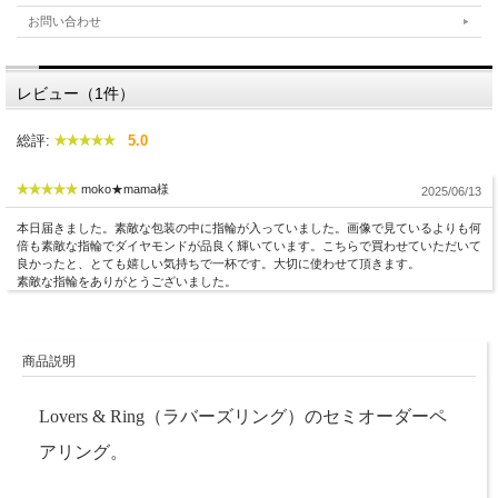
お問い合わせ
レビュー（1件）
総評:
5.0
moko★mama様
2025/06/13
本日届きました。素敵な包装の中に指輪が入っていました。画像で見ているよりも何
倍も素敵な指輪でダイヤモンドが品良く輝いています。こちらで買わせていただいて
良かったと、とても嬉しい気持ちで一杯です。大切に使わせて頂きます。
素敵な指輪をありがとうございました。
商品説明
Lovers & Ring（ラバーズリング）のセミオーダーペ
アリング。