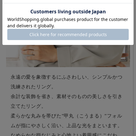
永遠の愛を象徴するにふさわしい、シンプルかつ
洗練されたリング。
余計な装飾を省き、素材そのものの美しさを引き
立てたリング。
柔らかな丸みを帯びた”甲丸（こうまる）”フォル
ムが指にやさしく沿い、上品な光をまといます。
なめらかな指なじみと心地よい着用感にこだわ