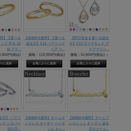
週間】【選べる
【納期約4週間】【選べる
【即日発送＆選べる誕生
ング 甲丸 18
誕生石】K18 ペアリング
石】K10 ダイヤモンド ア
金 プラ...
ペア リ...
クアマリン...
,000円(税込)
価格：110,000円(税込)
価格：52,800円(税込)
～
生石】 ペアリ
【納期約4週間】ネームネ
【納期約4週間】ネームブ
ング シルバー
ックレス オーダー ペンダ
レスレット オーダー 誕生
925 甲...
ント ネッ...
石チャーム...