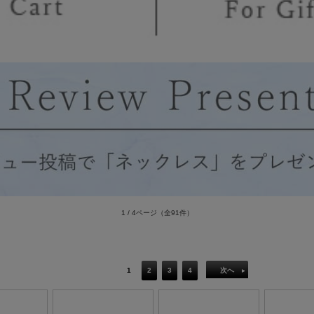
1 / 4ページ
（全91件）
1
2
3
4
次へ