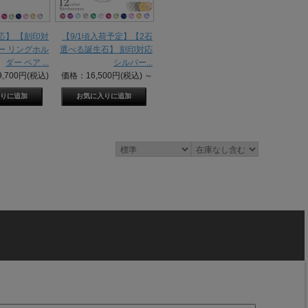
応】 【刻印対
【9/1頃入荷予定】【2石
ー リングホル
選べる誕生石】 刻印対応
ダー ペア ...
シルバー...
,700円(税込)
価格：16,500円(税込)
～