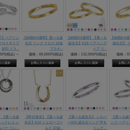
応】ペアリン
【納期約4週間】選べる誕
【納期約4週間】【選べる
【納期約4
 クロスタイプ
生石 リング クロス 18金
誕生石】K18 ペアリング
誕生石】 リ
刻印 ドラ...
プラチ...
ペア リ...
00円(税込)
～
価格：66,000円(税込)
価格：132,000円(税込)
価格：55
】【選べる誕
【即日発送】【選べる誕
【選べる誕生石】 シルバ
【選べる誕
ネックレス シ
生石】K10 イエローゴー
ー925 誕生石リング 甲丸
ング ペアリ
ルバー リン...
ルド 10金...
リング ...