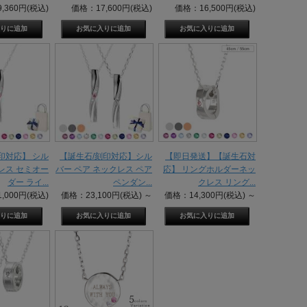
,360円(税込)
価格：17,600円(税込)
価格：16,500円(税込)
印対応】 シル
【誕生石/刻印対応】シル
【即日発送】【誕生石対
レス セミオー
バー ペア ネックレス ペア
応】 リングホルダーネッ
ダー ライ...
ペンダン...
クレス リング...
,000円(税込)
価格：23,100円(税込)
～
価格：14,300円(税込)
～