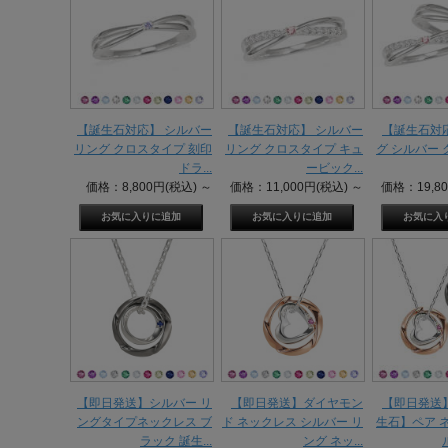
【誕生石対応】 シルバー
【誕生石対応】 シルバー
【誕生石対
リング クロスタイプ 刻印
リング クロスタイプ キュ
グ シルバー
ドラ...
ービック...
価格：8,800円(税込)
～
価格：11,000円(税込)
～
価格：19,8
【即日発送】シルバー リ
【即日発送】ダイヤモン
【即日発送
ングタイプネックレス ブ
ド ネックレス シルバー リ
生石】ペア 
ラック 誕生...
ング ネッ...