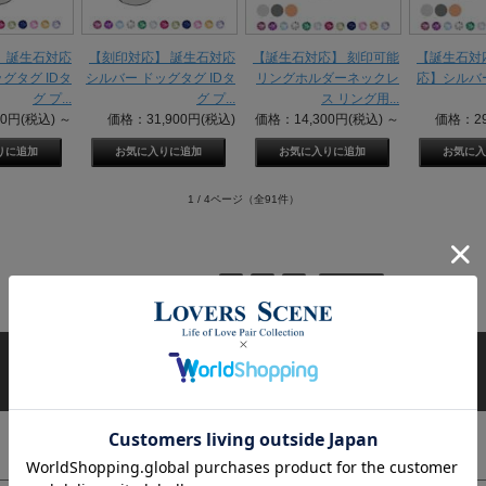
 誕生石対応
【刻印対応】 誕生石対応
【誕生石対応】 刻印可能
【誕生石対
グタグ IDタ
シルバー ドッグタグ IDタ
リングホルダーネックレ
応】シルバ
グ プ...
グ プ...
ス リング用...
00円(税込)
～
価格：31,900円(税込)
価格：14,300円(税込)
～
価格：29
1 / 4ページ
（全91件）
1
2
3
4
次へ